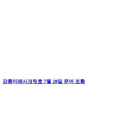
강릉미래시크릿호 7월 28일 문어 조황