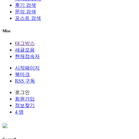
후기 검색
문의 검색
포스트 검색
Misc
태그박스
새글모음
현재접속자
시작페이지
북마크
RSS 구독
로그인
회원
가입
정보찾기
4 명