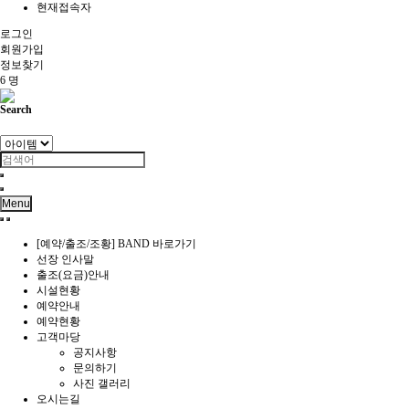
현재접속자
로그인
회원
가입
정보찾기
6 명
Search
Menu
[예약/출조/조황] BAND 바로가기
선장 인사말
출조(요금)안내
시설현황
예약안내
예약현황
고객마당
공지사항
문의하기
사진 갤러리
오시는길