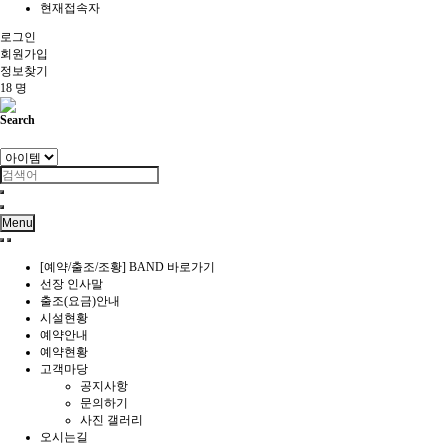
현재접속자
로그인
회원
가입
정보찾기
18 명
Search
Menu
[예약/출조/조황] BAND 바로가기
선장 인사말
출조(요금)안내
시설현황
예약안내
예약현황
고객마당
공지사항
문의하기
사진 갤러리
오시는길