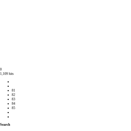
0
1,109 hits
81
82
83
84
85
Search