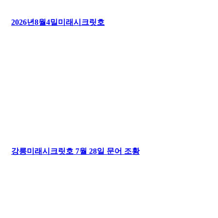
2026년8월4밀미래시크릿호
강릉미래시크릿호 7월 28일 문어 조황